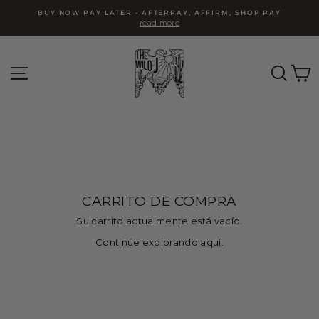
Ir
BUY NOW PAY LATER - AFTERPAY, AFFIRM, SHOP PAY
directamente
read more
diapositivas
pausa
al
contenido
NAVEGACIÓN
BUS
CARRITO DE COMPRA
Su carrito actualmente está vacío.
Continúe explorando
aquí
.