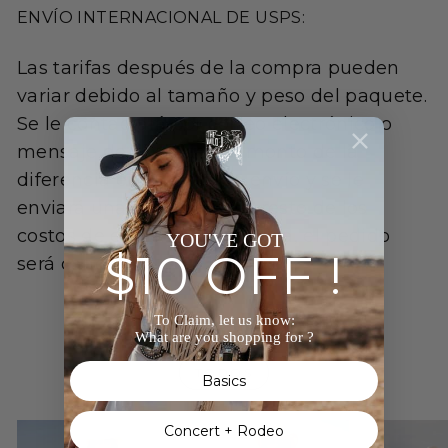
ENVÍO INTERNACIONAL DE USPS:
Las tarifas después de la compra pueden
variar debido al tamaño y peso del paquete.
Se le contactará por correo electrónico o
mensaje de texto con el monto de la
diferencia en la tarifa de envío y se le
enviará una factura por el resto de los
costos de envío. Si no se paga, el pedido
YOU'VE GOT
$10 OFF !
será cancelado.
To Claim, let us know:
SELECCIONES POPULARES
What are you shopping for ?
TODOS
Basics
Concert + Rodeo