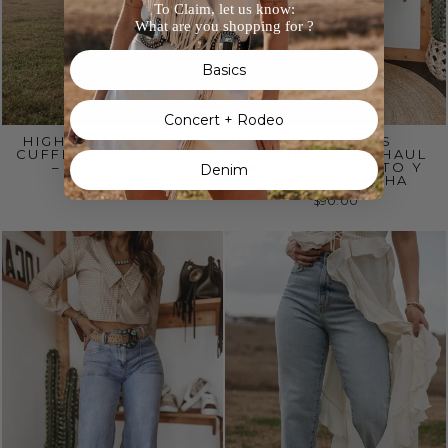
To Claim, let us know:
What are you shopping for ?
Basics
Concert + Rodeo
HIGH RISE WIDE LEG
PANTALONES
CUFFED DENIM JEANS
VAQUEROS TIN HAUL
– DARK WASH
870 DE TIRO ALTO Y
Denim
PERNERA ANCHA
$90.00
$90.00