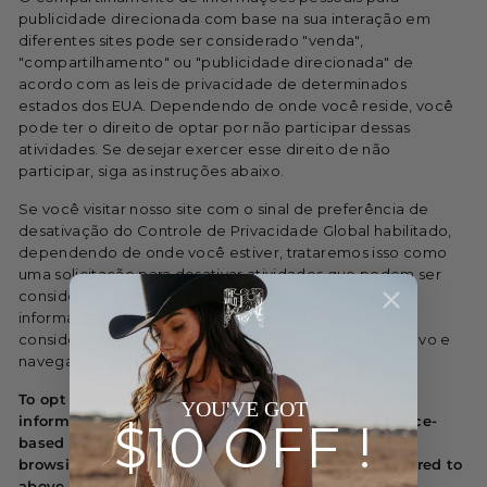
publicidade direcionada com base na sua interação em
diferentes sites pode ser considerado "venda",
"compartilhamento" ou "publicidade direcionada" de
acordo com as leis de privacidade de determinados
estados dos EUA. Dependendo de onde você reside, você
pode ter o direito de optar por não participar dessas
atividades. Se desejar exercer esse direito de não
participar, siga as instruções abaixo.
Se você visitar nosso site com o sinal de preferência de
desativação do Controle de Privacidade Global habilitado,
dependendo de onde você estiver, trataremos isso como
uma solicitação para desativar atividades que podem ser
consideradas uma "venda" ou "compartilhamento" de
informações pessoais ou outros usos que podem ser
considerados publicidade direcionada para o dispositivo e
navegador que você usou para visitar nosso site.
To opt out of the "sale" or "sharing" of your personal
YOU'VE GOT
information collected using cookies and other device-
$10 OFF !
based identifiers as described above, you must be
browsing from one of the applicable US states referred to
above.