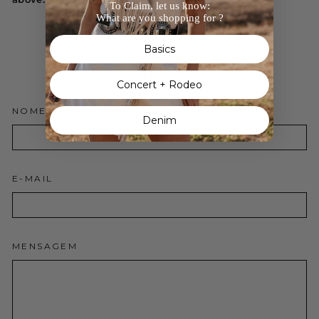
To Claim, let us know:
What are you shopping for ?
Basics
CONTACT US
Concert + Rodeo
NOME
Denim
E-MAIL
MENSAGEM