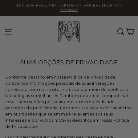
Pular
BUY NOW PAY LATER - AFTERPAY, AFFIRM, SHOP PAY
para
read more
slideshow
pausa
o
Conteúdo
NAVEGAÇÃO
PES
SUAS OPÇÕES DE PRIVACIDADE
Conforme descrito em nossa Política de Privacidade,
coletamos informações pessoais de suas interações
conosco e com nosso site, inclusive por meio de cookies e
tecnologias semelhantes. Também podemos compartilhar
essas informações pessoais com terceiros, incluindo
parceiros de publicidade. Fazemos isso para exibir anúncios
em outros sites que sejam mais relevantes aos seus
interesses e por outros motivos descritos em nossa Política
de Privacidade.
O compartilhamento de informações pessoais para